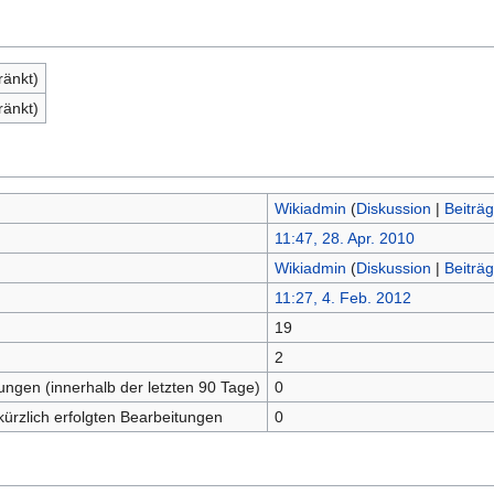
ränkt)
ränkt)
Wikiadmin
(
Diskussion
|
Beiträ
11:47, 28. Apr. 2010
Wikiadmin
(
Diskussion
|
Beiträ
11:27, 4. Feb. 2012
19
n
2
tungen (innerhalb der letzten 90 Tage)
0
kürzlich erfolgten Bearbeitungen
0