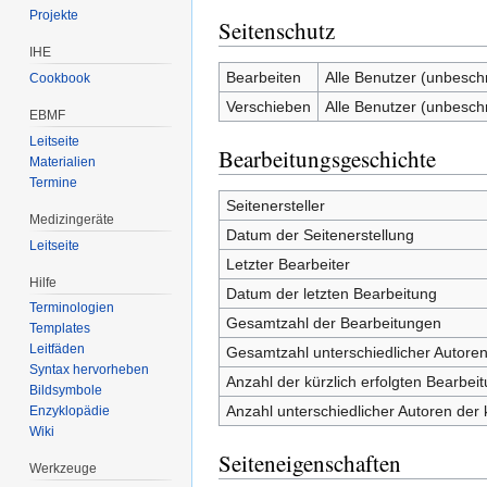
Projekte
Seitenschutz
IHE
Bearbeiten
Alle Benutzer (unbesch
Cookbook
Verschieben
Alle Benutzer (unbesch
EBMF
Leitseite
Bearbeitungsgeschichte
Materialien
Termine
Seitenersteller
Medizingeräte
Datum der Seitenerstellung
Leitseite
Letzter Bearbeiter
Hilfe
Datum der letzten Bearbeitung
Terminologien
Gesamtzahl der Bearbeitungen
Templates
Leitfäden
Gesamtzahl unterschiedlicher Autore
Syntax hervorheben
Anzahl der kürzlich erfolgten Bearbei
Bildsymbole
Anzahl unterschiedlicher Autoren der 
Enzyklopädie
Wiki
Seiteneigenschaften
Werkzeuge