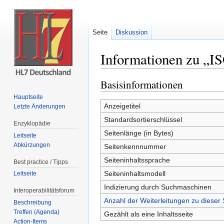
Seite
Diskussion
Informationen zu „I
Wechseln zu:
Navigation
,
Suche
Basisinformationen
Hauptseite
Anzeigetitel
Letzte Änderungen
Standardsortierschlüssel
Enzyklopädie
Seitenlänge (in Bytes)
Leitseite
Abkürzungen
Seitenkennnummer
Seiteninhaltssprache
Best practice / Tipps
Seiteninhaltsmodell
Leitseite
Indizierung durch Suchmaschinen
Interoperabilitätsforum
Anzahl der Weiterleitungen zu dieser 
Beschreibung
Treffen (Agenda)
Gezählt als eine Inhaltsseite
Action-Items