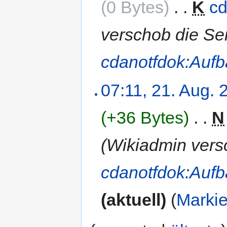
(0 Bytes)
‎
. .
K
cd
verschob die Se
cdanotfdok:Auf
07:11, 21. Aug. 
(+36 Bytes)
‎
. .
N
(Wikiadmin vers
cdanotfdok:Auf
(aktuell)
(
Marki