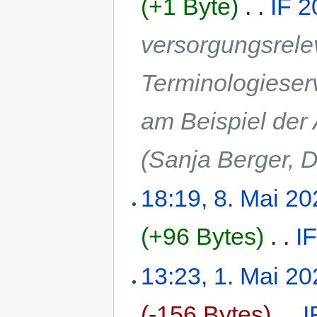
(+1 Byte)
‎
. .
IF 2
versorgungsrele
Terminologieser
am Beispiel der 
(Sanja Berger,
18:19, 8. Mai 2
(+96 Bytes)
‎
. .
I
13:23, 1. Mai 2
(-156 Bytes)
‎
. .
I