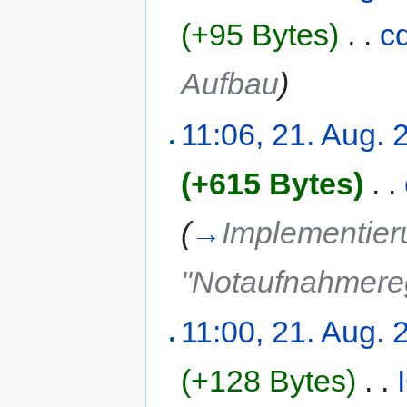
(+95 Bytes)
‎
. .
c
Aufbau
)
11:06, 21. Aug. 
(+615 Bytes)
‎
. .
(
→
Implementier
"Notaufnahmereg
11:00, 21. Aug. 
(+128 Bytes)
‎
. .