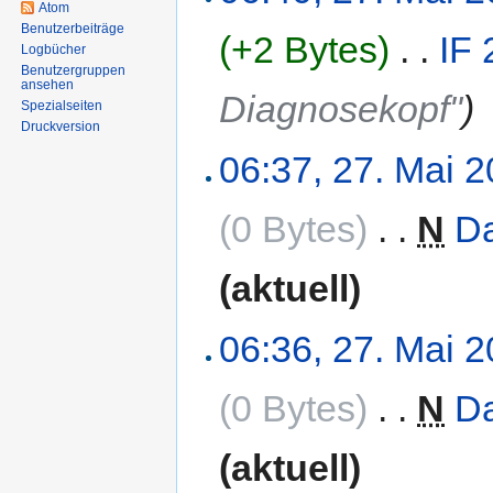
Atom
Benutzerbeiträge
(+2 Bytes)
‎
. .
IF
Logbücher
Benutzergruppen
ansehen
Diagnosekopf"
)
Spezialseiten
Druckversion
06:37, 27. Mai 
(0 Bytes)
‎
. .
N
Da
(aktuell)
06:36, 27. Mai 
(0 Bytes)
‎
. .
N
Da
(aktuell)