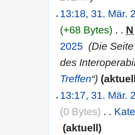
13:18, 31. Mär. 
(+68 Bytes)
‎
. .
N
2025
‎
(Die Seit
des Interoperabi
Treffen
“)
(aktuel
13:17, 31. Mär. 
(0 Bytes)
‎
. .
Kate
‎
(aktuell)