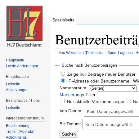
Spezialseite
Benutzerbeitr
Von
Wikiadmin
(
Diskussion
|
Sperr-Logbuch
|
H
Wechseln zu:
Navigation
,
Suche
Hauptseite
Suche nach Benutzerbeiträgen
Letzte Änderungen
Zeige nur Beiträge neuer Benutzer
Enzyklopädie
IP-Adresse oder Benutzername:
Leitseite
Namensraum:
Abkürzungen
Markierungs
-Filter:
Best practice / Tipps
Nur aktuelle Versionen zeigen
Nu
Leitseite
Von Datum:
Kein Datum ausgewählt
Interoperabilitätsforum
Bis Datum:
Kein Datum ausgewählt
Beschreibung
Treffen (Agenda)
Action-Items