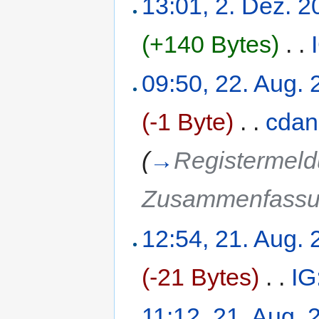
13:01, 2. Dez. 2
(+140 Bytes)
‎
. .
09:50, 22. Aug.
(-1 Byte)
‎
. .
cdan
(
→
Registermeld
Zusammenfass
12:54, 21. Aug.
(-21 Bytes)
‎
. .
IG
11:12, 21. Aug. 