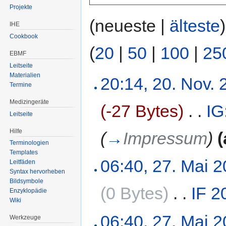
Projekte
(neueste |
älteste
IHE
Cookbook
(
20
|
50
|
100
|
25
EBMF
Leitseite
Materialien
20:14, 20. Nov.
Termine
Medizingeräte
(-27 Bytes)
‎
. .
IG
Leitseite
Hilfe
(
→
Impressum
)
(
Terminologien
Templates
06:40, 27. Mai 
Leitfäden
Syntax hervorheben
Bildsymbole
(0 Bytes)
‎
. .
IF 2
Enzyklopädie
Wiki
06:40, 27. Mai 
Werkzeuge