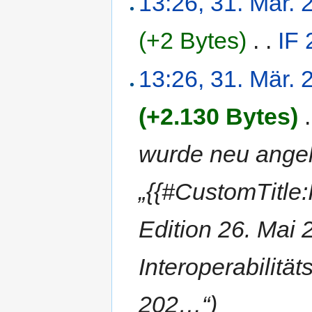
13:26, 31. Mär. 
(+2 Bytes)
‎
. .
IF
13:26, 31. Mär. 
(+2.130 Bytes)
‎
.
wurde neu angel
„{{#CustomTitle:
Edition 26. Mai 
Interoperabilität
202…“)