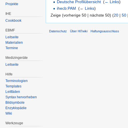
Deutsche Profilübersicht
‎
(
← Links
)
Projekte
ihecb:PAM
‎
(
← Links
)
IHE
Zeige (vorherige 50 | nächste 50) (
20
|
50
Cookbook
EBMF
Datenschutz
Über Hl7wiki
Haftungsausschluss
Leitseite
Materialien
Termine
Medizingeräte
Leitseite
Hilfe
Terminologien
Templates
Leitfäden
Syntax hervorheben
Bildsymbole
Enzyklopädie
Wiki
Werkzeuge