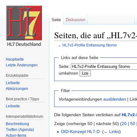
Seite
Diskussion
Seiten, die auf „HL7v2-
←
HL7v2-Profile Entlassung Storno
Wechseln zu:
Navigation
,
Suche
Links auf diese Seite
Hauptseite
Letzte Änderungen
Seite:
umkehren
Enzyklopädie
Leitseite
Abkürzungen
Filter
Vorlageneinbindungen
ausblenden
| Lin
Best practice / Tipps
Leitseite
Die folgenden Seiten verlinken auf
HL7v2-
Interoperabilitätsforum
Zeige (vorherige 50 | nächste 50) (
20
|
50
Beschreibung
Treffen (Agenda)
OID-Konzept HL7-D
‎
(
← Links
)
Action-Items