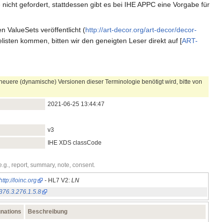
cht gefordert, stattdessen gibt es bei IHE APPC eine Vorgabe für
ValueSets veröffentlicht (
http://art-decor.org/art-decor/decor-
isten kommen, bitten wir den geneigten Leser direkt auf [
ART-
euere (dynamische) Versionen dieser Terminologie benötigt wird, bitte von
2021‑06‑25 13:44:47
v3
IHE XDS classCode
.g., report, summary, note, consent.
http://loinc.org
- HL7 V2:
LN
9376.3.276.1.5.8
nations
Beschreibung