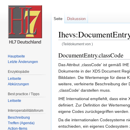
Seite
Diskussion
Ihevs:DocumentEntry
(Teildokument von )
Wechseln zu:
Navigation
,
Suche
DocumentEntry.classCode
Hauptseite
Letzte Änderungen
Das Attribut ,classCode' ist gemäß IHE
Dokumente in der XDS Document Regist
Enzyklopädie
Bilddaten. Die Wertemenge für diese Klas
Leitseite
weitere, verfeinerte Beschreibung der 
Abkürzungen
,classCode' darstellen muss.
Best practice / Tipps
IHE International empfiehlt, dass eine
Leitseite
definiert. Zur Definition der Wertem
Interoperabilitätsforum
eigene Codes zurückgegriffen werden.
Beschreibung
Da die internationalen Codesysteme ni
Treffen (Agenda)
entschieden, ein eigenes Codesystem 
Action-Items