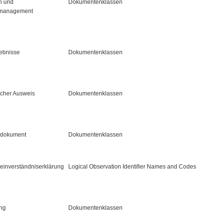
n und
Dokumentenklassen
smanagement
ebnisse
Dokumentenklassen
scher Ausweis
Dokumentenklassen
sdokument
Dokumentenklassen
einverständniserklärung
Logical Observation Identifier Names and Codes
ng
Dokumentenklassen