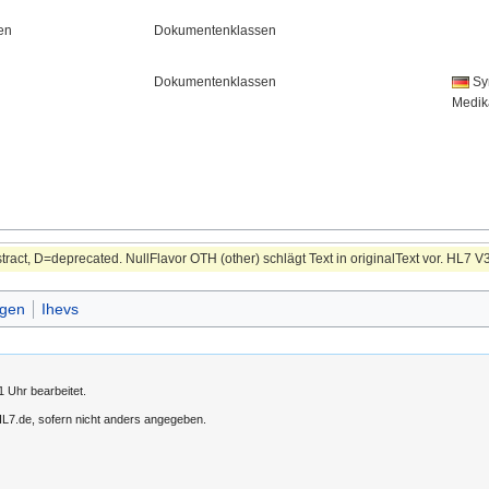
en
Dokumentenklassen
Dokumentenklassen
Sy
Medik
ract, D=deprecated. NullFlavor OTH (other) schlägt Text in originalText vor. HL7 V
gen
Ihevs
 Uhr bearbeitet.
 HL7.de, sofern nicht anders angegeben.