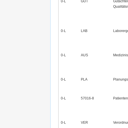
0‑L
GUT
Gutachte
Qualität
0‑L
LAB
Laborerg
0‑L
AUS
Medizini
0‑L
PLA
Planung
0‑L
57016-8
Patienten
0‑L
VER
Verordnu