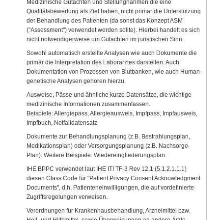
Medizinische Gutachten und Stellungnahmen die eine
Qualitätsbewertung als Ziel haben, nicht primär die Unterstützung
der Behandlung des Patienten (da sonst das Konzept ASM
("Assessment") verwendet werden sollte). Hierbei handelt es sich
nicht notwendigerweise um Gutachten im juristischen Sinn.
Sowohl automatisch erstellte Analysen wie auch Dokumente die
primär die Interpretation des Laborarztes darstellen. Auch
Dokumentation von Prozessen von Blutbanken, wie auch Human-
genetische Analysen gehören hierzu.
Ausweise, Pässe und ähnliche kurze Datensätze, die wichtige
medizinische Informationen zusammenfassen.
Beispiele: Allergiepass, Allergieausweis, Impfpass, Impfausweis,
Impfbuch, Notfalldatensatz
Dokumente zur Behandlungsplanung (z.B. Bestrahlungsplan,
Medikationsplan) oder Versorgungsplanung (z.B. Nachsorge-
Plan). Weitere Beispiele: Wiedereingliederungsplan.
IHE BPPC verwendet laut IHE ITI TF-3 Rev 12.1 (5.1.2.1.1.1)
diesen Class Code für "Patient Privacy Consent Acknowledgment
Documents", d.h. Patienteneinwilligungen, die auf vordefinierte
Zugriffsregelungen verweisen.
Verordnungen für Krankenhausbehandlung, Arzneimittel bzw.