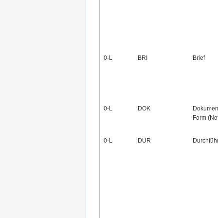
0‑L
BRI
Brief
0‑L
DOK
Dokument
Form (No
0‑L
DUR
Durchfüh