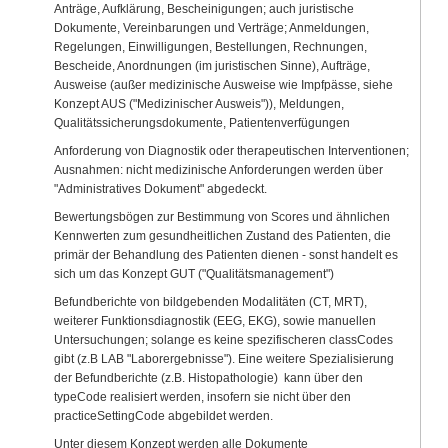
Anträge, Aufklärung, Bescheinigungen; auch juristische
Dokumente, Vereinbarungen und Verträge; Anmeldungen,
Regelungen, Einwilligungen, Bestellungen, Rechnungen,
Bescheide, Anordnungen (im juristischen Sinne), Aufträge,
Ausweise (außer medizinische Ausweise wie Impfpässe, siehe
Konzept AUS ("Medizinischer Ausweis")), Meldungen,
Qualitätssicherungsdokumente, Patientenverfügungen
Anforderung von Diagnostik oder therapeutischen Interventionen;
Ausnahmen: nicht medizinische Anforderungen werden über
"Administratives Dokument" abgedeckt.
Bewertungsbögen zur Bestimmung von Scores und ähnlichen
Kennwerten zum gesundheitlichen Zustand des Patienten, die
primär der Behandlung des Patienten dienen - sonst handelt es
sich um das Konzept GUT ("Qualitätsmanagement")
Befundberichte von bildgebenden Modalitäten (CT, MRT),
weiterer Funktionsdiagnostik (EEG, EKG), sowie manuellen
Untersuchungen; solange es keine spezifischeren classCodes
gibt (z.B LAB "Laborergebnisse"). Eine weitere Spezialisierung
der Befundberichte (z.B. Histopathologie) kann über den
typeCode realisiert werden, insofern sie nicht über den
practiceSettingCode abgebildet werden.
Unter diesem Konzept werden alle Dokumente