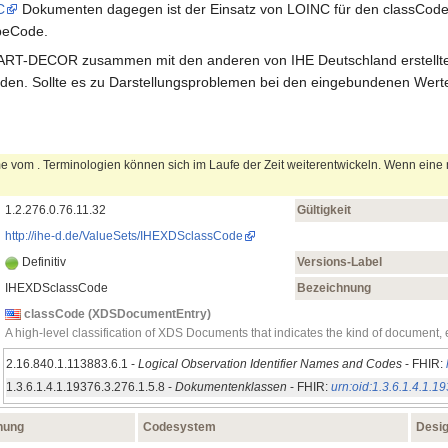
C
Dokumenten dagegen ist der Einsatz von LOINC für den classCode ni
peCode.
 ART-DECOR zusammen mit den anderen von IHE Deutschland erstellten 
den. Sollte es zu Darstellungsproblemen bei den eingebundenen Wertel
 vom . Terminologien können sich im Laufe der Zeit weiterentwickeln. Wenn eine n
1.2.276.0.76.11.32
Gültigkeit
http://ihe-d.de/ValueSets/IHEXDSclassCode
Definitiv
Versions-Label
IHEXDSclassCode
Bezeichnung
classCode (XDSDocumentEntry)
A high-level classification of XDS Documents that indicates the kind of document, e
2.16.840.1.113883.6.1 -
Logical Observation Identifier Names and Codes
- FHIR:
1.3.6.1.4.1.19376.3.276.1.5.8 -
Dokumentenklassen
- FHIR:
urn:oid:1.3.6.1.4.1.1
nung
Codesystem
Desig