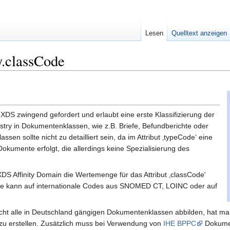
Lesen
Quelltext anzeigen
.classCode
 XDS zwingend gefordert und erlaubt eine erste Klassifizierung der
ry in Dokumentenklassen, wie z.B. Briefe, Befundberichte oder
sen sollte nicht zu detailliert sein, da im Attribut ‚typeCode‘ eine
Dokumente erfolgt, die allerdings keine Spezialisierung des
 XDS Affinity Domain die Wertemenge für das Attribut ‚classCode'
enge kann auf internationale Codes aus SNOMED CT, LOINC oder auf
cht alle in Deutschland gängigen Dokumentenklassen abbilden, hat man
zu erstellen. Zusätzlich muss bei Verwendung von
IHE BPPC
Dokumen