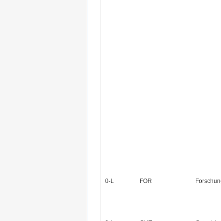
0‑L
FOR
Forschun