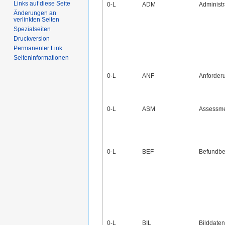
Links auf diese Seite
0‑L
ADM
Administ
Änderungen an
verlinkten Seiten
Spezialseiten
Druckversion
Permanenter Link
Seiten­informationen
0‑L
ANF
Anforder
0‑L
ASM
Assessm
0‑L
BEF
Befundbe
0‑L
BIL
Bilddaten