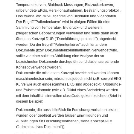
Temperaturkurven, Blutdruck-Messungen, Blutzuckerkurven,
unbefundete EKGs, Herz-Tonaufnahmen, Bestrahlungsprotokoll,
Dosiswerte, etc. mit Ausnahme von Bilddaten und Videodaten.
Der Begriff "Patientenkurve" wird in einigen Fällen für eine
Sammlung von Temperatur-, Blutdruck- und weiteren
pflegerischen Beobachtungen verwendet und sollte dann auch
über das Konzept DUR ("Durchführungsprotokoll") abgedeckt
werden. Da der Begriff "Patientenkurve" auch für andere
Dokumente (bzw. Dokumentenkombinationen) verwendet wird,
sollte vor einer solchen Abbildung eine Analyse der so
bezeichneten Dokumente durchgeführt und das entsprechende
Konzept verwendet werden.
Dokumente die mit diesem Konzept bezeichnet werden können
maschinenlesbar sein, müssen es jedoch nicht (z.B. sowohl EKG-
Kurve wie auch eingescanntes EKG sind abgedeckt). Ursprungs-
und Zwischenformate (wie z.B. Diktat eines Arztbriefes) werden
mit dem inhaltlich sinnvollen classCode gekennzeichnet (Brief in
diesem Beispiel).
Dokumente, die ausschließlich für Forschungsvorhaben erstellt
wurden oder gepflegt werden (außer Einwilligungen und
Aufklärungen für Forschungsvorhaben, siehe Konzept ADM
("administratives Dokument"))