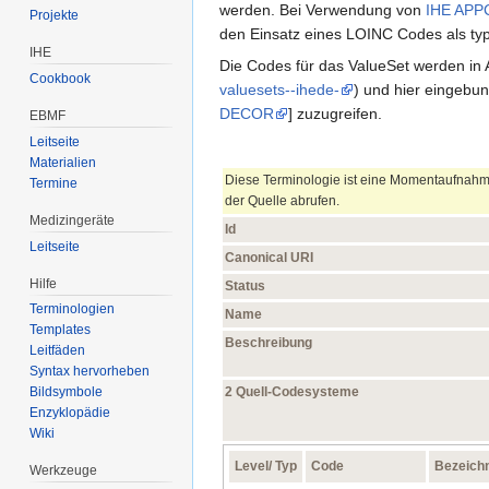
werden. Bei Verwendung von
IHE APP
Projekte
den Einsatz eines LOINC Codes als ty
IHE
Die Codes für das ValueSet werden in
Cookbook
valuesets--ihede-
) und hier eingebun
DECOR
] zuzugreifen.
EBMF
Leitseite
Materialien
Diese Terminologie ist eine Momentaufnahme
Termine
der Quelle abrufen.
Medizingeräte
Id
Leitseite
Canonical URI
Hilfe
Status
Terminologien
Name
Templates
Beschreibung
Leitfäden
Syntax hervorheben
2 Quell-Codesysteme
Bildsymbole
Enzyklopädie
Wiki
Level/ Typ
Code
Bezeich
Werkzeuge