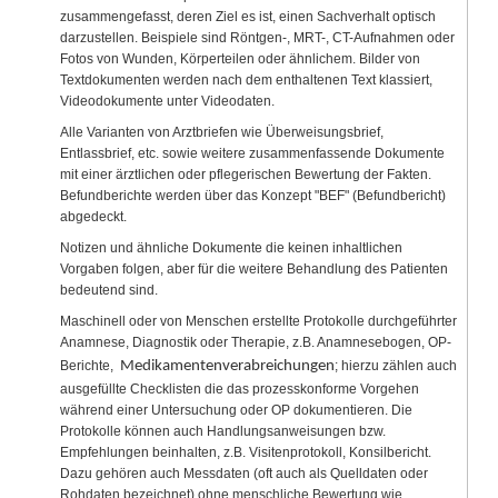
zusammengefasst, deren Ziel es ist, einen Sachverhalt optisch
darzustellen. Beispiele sind Röntgen-, MRT-, CT-Aufnahmen oder
Fotos von Wunden, Körperteilen oder ähnlichem. Bilder von
Textdokumenten werden nach dem enthaltenen Text klassiert,
Videodokumente unter Videodaten.
Alle Varianten von Arztbriefen wie Überweisungsbrief,
Entlassbrief, etc. sowie weitere zusammenfassende Dokumente
mit einer ärztlichen oder pflegerischen Bewertung der Fakten.
Befundberichte werden über das Konzept "BEF" (Befundbericht)
abgedeckt.
Notizen und ähnliche Dokumente die keinen inhaltlichen
Vorgaben folgen, aber für die weitere Behandlung des Patienten
bedeutend sind.
Maschinell oder von Menschen erstellte Protokolle durchgeführter
Anamnese, Diagnostik oder Therapie, z.B. Anamnesebogen, OP-
Berichte,
Medikamentenverabreichungen
; hierzu zählen auch
ausgefüllte Checklisten die das prozesskonforme Vorgehen
während einer Untersuchung oder OP dokumentieren. Die
Protokolle können auch Handlungsanweisungen bzw.
Empfehlungen beinhalten, z.B. Visitenprotokoll, Konsilbericht.
Dazu gehören auch Messdaten (oft auch als Quelldaten oder
Rohdaten bezeichnet) ohne menschliche Bewertung wie