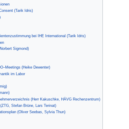
sionen
onsent (Tarik Idris)
)
entenzustimmung bei IHE International (Tarik Idris)
nen
(Norbert Sigmond)
DO–Meetings (Heike Dewenter)
mantik im Labor
mig)
tmann)
ilnehmerverzeichnis (Herr Kakuschke, HÄVG Rechenzentrum)
ZTG, Stefan Brüne, Lars Terinat)
tionsplan (Oliver Seebas, Sylvia Thun)