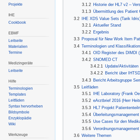
3.1.2
Historie der HL7 v2 – Ver
Projekte
3.1.3
Übermittlung des Patient C
IHE
3.2
IHE XDS Value Sets (Tarik Idris
Cookbook
3.2.1
Aktueller Stand
3.2.2
Ergebnis
EBMF
3.3
Proposal für New Work Item Pati
Leitseite
3.4
Terminologien und Klassifikatio
Materialien
3.4.1
OID Register des DIMDI 
Termine
3.4.2
SNOMED CT
Medizingeräte
3.4.2.1
Update/Aktivitäten
Leitseite
3.4.2.2
Bericht über IHTS
3.4.3
Bericht Arbeitsgruppe Se
Hilfe
3.5
Leitfäden
Terminologien
3.5.1
IHE Laboratory (Frank Oe
Templates
3.5.2
eArztbrief 2016 (Herr Hei
Leitfäden
Syntax hervorheben
3.5.3
HL7 Projekt Patientente
Bildsymbole
3.5.4
Überleitungsmanagement (
Enzyklopädie
3.5.5
Use Cases für den Medika
Wiki
3.5.6
Verordnungsmanagement
Werkzeuge
3.6
Weitere Themen