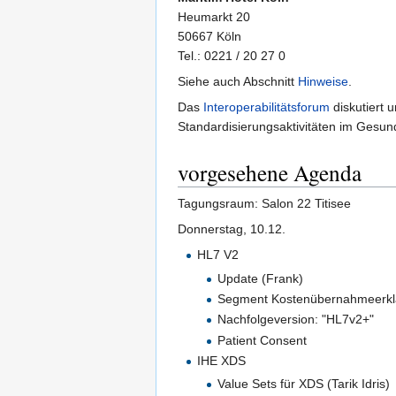
Heumarkt 20
50667 Köln
Tel.: 0221 / 20 27 0
Siehe auch Abschnitt
Hinweise
.
Das
Interoperabilitätsforum
diskutiert 
Standardisierungsaktivitäten im Gesun
vorgesehene Agenda
Tagungsraum: Salon 22 Titisee
Donnerstag, 10.12.
HL7 V2
Update (Frank)
Segment Kostenübernahmeerkl
Nachfolgeversion: "HL7v2+"
Patient Consent
IHE XDS
Value Sets für XDS (Tarik Idris)