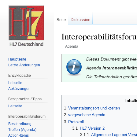
Seite
Diskussion
Interoperabilitätsfo
Agenda
Wechseln zu:
Navigation
,
Suche
Dieses Dokument gibt wie
Hauptseite
Letzte Änderungen
Agenda
Interoperabilitä
Enzyklopädie
Die Teilmaterialien gehör
Leitseite
Abkürzungen
Best practice / Tipps
Inhalt
Leitseite
1
Veranstaltungsort und -zeiten
2
vorgesehene Agenda
Interoperabilitätsforum
3
Protokoll
Beschreibung
3.1
HL7 Version 2
Treffen (Agenda)
3.1.1
Allgemeine Lage bei Vers
Action-Items