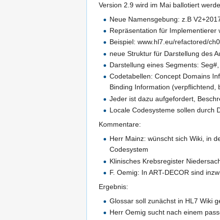
Version 2.9 wird im Mai ballotiert wer
Neue Namensgebung: z.B V2+2017
Repräsentation für Implementierer 
Beispiel: www.hl7.eu/refactored/ch
neue Struktur für Darstellung des 
Darstellung eines Segments: Seg#, 
Codetabellen: Concept Domains Info
Binding Information (verpflichtend, 
Jeder ist dazu aufgefordert, Besch
Locale Codesysteme sollen durch 
Kommentare:
Herr Mainz: wünscht sich Wiki, in 
Codesystem
Klinisches Krebsregister Niedersach
F. Oemig: In ART-DECOR sind inzwisc
Ergebnis:
Glossar soll zunächst in HL7 Wiki g
Herr Oemig sucht nach einem pass