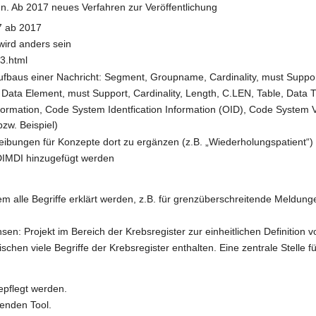
den. Ab 2017 neues Verfahren zur Veröffentlichung
 ab 2017
wird anders sein
03.html
Aufbaus einer Nachricht: Segment, Groupname, Cardinality, must Suppor
Data Element, must Support, Cardinality, Length, C.LEN, Table, Data T
rmation, Code System Identfication Information (OID), Code System Ve
bzw. Beispiel)
reibungen für Konzepte dort zu ergänzen (z.B. „Wiederholungspatient“)
DIMDI hinzugefügt werden
dem alle Begriffe erklärt werden, z.B. für grenzüberschreitende Meldu
sen: Projekt im Bereich der Krebsregister zur einheitlichen Definition v
hen viele Begriffe der Krebsregister enthalten. Eine zentrale Stelle f
epflegt werden.
enden Tool.