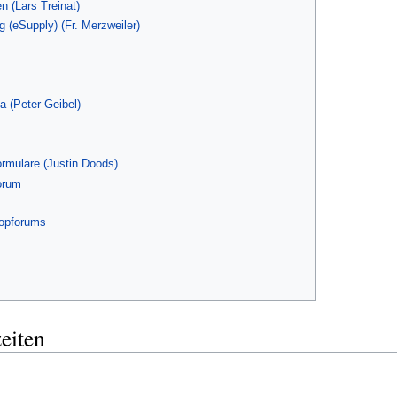
n (Lars Treinat)
 (eSupply) (Fr. Merzweiler)
a (Peter Geibel)
ormulare (Justin Doods)
orum
ropforums
eiten