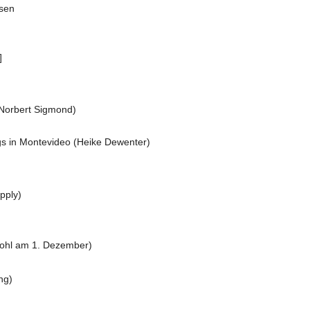
sen
]
 Norbert Sigmond)
s in Montevideo (Heike Dewenter)
pply)
wohl am 1. Dezember)
ng)