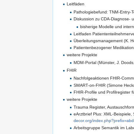
Leitfäden
Pathologiebefund: TNM-Entry-T
Diskussion zu CDA-Diagnose- u
bisherige Modelle und intern
Leitfaden Patiententeilnehmerve
Überleitungsmanagement (K. He
Patientenbezogener Medikations
weitere Projekte
MDM-Portal (Münster, J. Doods,
FHIR
Nachfolgeaktionen FHIR-Commu
SMART-on-FHIR (Simone Heck
FHIR-Profile und Profilregister
weitere Projekte
Trauma Register, Austauschfor
eArztbrief Plus: XML-Beispiele
decor.org/index.php?prefix=abd
Arbeitsgruppe Semantik im Lab