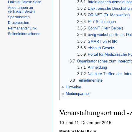
3.6.1
Infektionsschutzmeldunge
Links auf diese Seite
Änderungen an
3.6.2
Elektronische Beschaffung
verlinkten Seiten
3.6.3
OR.NET (Fr. Merzweiler)
Spezialseiten
3.6.4
HL7 Schulungen
Druckversion
3.6.5
ConhIT (Herr Geibel)
Permanenter Link
Seiten­informationen
3.6.6
bvitg workshop Smart Dat
3.6.7
SMART on FHIR
3.6.8
eHealth Gesetz
3.6.9
Portal für Medizinische F
3.7
Organisatorisches zum Interopf
3.7.1
Anmeldung
3.7.2
Nächste Treffen des Inte
3.8
Teilnehmerliste
4
Hinweise
5
Medienpartner
Veranstaltungsort und -z
10. und 11. Dezember 2015
Maritim Hotel Köln