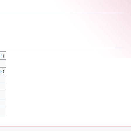
ge
)
ge
)