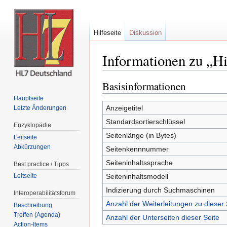
Hilfeseite
Diskussion
Informationen zu „H
Wechseln zu:
Navigation
,
Suche
Basisinformationen
Hauptseite
Anzeigetitel
Letzte Änderungen
Standardsortierschlüssel
Enzyklopädie
Seitenlänge (in Bytes)
Leitseite
Abkürzungen
Seitenkennnummer
Seiteninhaltssprache
Best practice / Tipps
Seiteninhaltsmodell
Leitseite
Indizierung durch Suchmaschinen
Interoperabilitätsforum
Anzahl der Weiterleitungen zu dieser 
Beschreibung
Treffen (Agenda)
Anzahl der Unterseiten dieser Seite
Action-Items