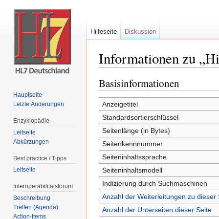
Hilfeseite
Diskussion
Informationen zu „Hi
Wechseln zu:
Navigation
,
Suche
Basisinformationen
Hauptseite
Anzeigetitel
Letzte Änderungen
Standardsortierschlüssel
Enzyklopädie
Seitenlänge (in Bytes)
Leitseite
Abkürzungen
Seitenkennnummer
Seiteninhaltssprache
Best practice / Tipps
Seiteninhaltsmodell
Leitseite
Indizierung durch Suchmaschinen
Interoperabilitätsforum
Anzahl der Weiterleitungen zu dieser 
Beschreibung
Treffen (Agenda)
Anzahl der Unterseiten dieser Seite
Action-Items