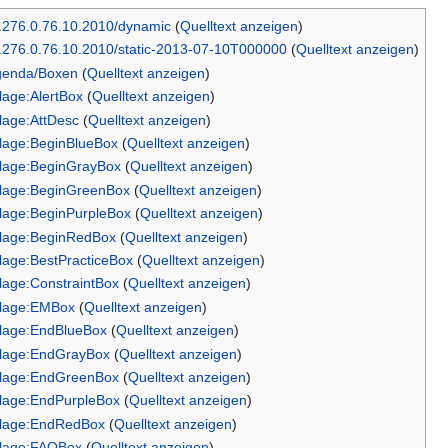
.276.0.76.10.2010/dynamic
(
Quelltext anzeigen
)
.276.0.76.10.2010/static-2013-07-10T000000
(
Quelltext anzeigen
)
genda/Boxen
(
Quelltext anzeigen
)
lage:AlertBox
(
Quelltext anzeigen
)
lage:AttDesc
(
Quelltext anzeigen
)
lage:BeginBlueBox
(
Quelltext anzeigen
)
lage:BeginGrayBox
(
Quelltext anzeigen
)
lage:BeginGreenBox
(
Quelltext anzeigen
)
lage:BeginPurpleBox
(
Quelltext anzeigen
)
lage:BeginRedBox
(
Quelltext anzeigen
)
lage:BestPracticeBox
(
Quelltext anzeigen
)
lage:ConstraintBox
(
Quelltext anzeigen
)
rlage:EMBox
(
Quelltext anzeigen
)
lage:EndBlueBox
(
Quelltext anzeigen
)
lage:EndGrayBox
(
Quelltext anzeigen
)
rlage:EndGreenBox
(
Quelltext anzeigen
)
lage:EndPurpleBox
(
Quelltext anzeigen
)
rlage:EndRedBox
(
Quelltext anzeigen
)
rlage:FAQBox
(
Quelltext anzeigen
)