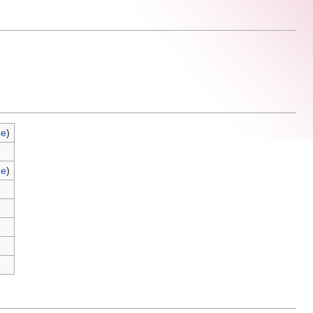
ge
)
ge
)