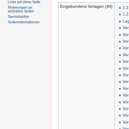
Links auf diese Seite
Eingebundene Vorlagen (40)
1.2
Änderungen an
verlinkten Seiten
1.2
Spezialseiten
Le
Seiten­informationen
Vor
Vor
Vor
Vor
Vor
Vor
Vor
Vor
Vor
Vo
Vor
Vor
Vo
Vor
Vo
Vo