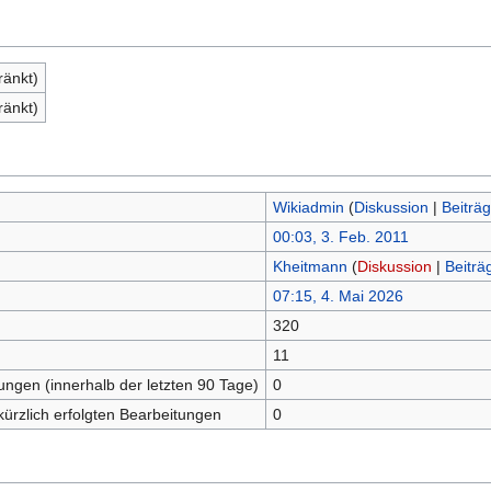
ränkt)
ränkt)
Wikiadmin
(
Diskussion
|
Beiträ
00:03, 3. Feb. 2011
Kheitmann
(
Diskussion
|
Beiträ
07:15, 4. Mai 2026
320
n
11
tungen (innerhalb der letzten 90 Tage)
0
kürzlich erfolgten Bearbeitungen
0