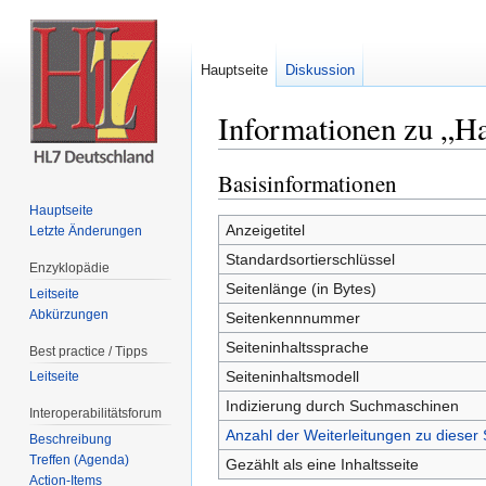
Hauptseite
Diskussion
Informationen zu „Ha
Wechseln zu:
Navigation
,
Suche
Basisinformationen
Hauptseite
Anzeigetitel
Letzte Änderungen
Standardsortierschlüssel
Enzyklopädie
Seitenlänge (in Bytes)
Leitseite
Abkürzungen
Seitenkennnummer
Seiteninhaltssprache
Best practice / Tipps
Seiteninhaltsmodell
Leitseite
Indizierung durch Suchmaschinen
Interoperabilitätsforum
Anzahl der Weiterleitungen zu dieser 
Beschreibung
Treffen (Agenda)
Gezählt als eine Inhaltsseite
Action-Items