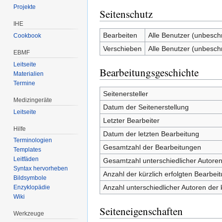
Projekte
Seitenschutz
IHE
Bearbeiten
Alle Benutzer (unbesch
Cookbook
Verschieben
Alle Benutzer (unbesch
EBMF
Leitseite
Bearbeitungsgeschichte
Materialien
Termine
Seitenersteller
Medizingeräte
Datum der Seitenerstellung
Leitseite
Letzter Bearbeiter
Hilfe
Datum der letzten Bearbeitung
Terminologien
Gesamtzahl der Bearbeitungen
Templates
Leitfäden
Gesamtzahl unterschiedlicher Autore
Syntax hervorheben
Anzahl der kürzlich erfolgten Bearbei
Bildsymbole
Anzahl unterschiedlicher Autoren der 
Enzyklopädie
Wiki
Seiteneigenschaften
Werkzeuge