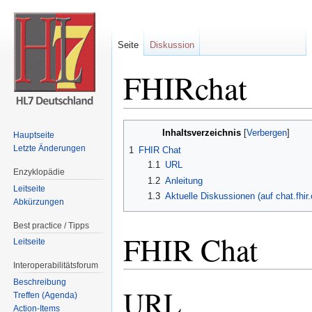
Seite
Diskussion
FHIRchat
Wechseln zu:
Navigation
,
Suche
Inhaltsverzeichnis
[
Verbergen
]
Hauptseite
Letzte Änderungen
1
FHIR Chat
1.1
URL
Enzyklopädie
1.2
Anleitung
Leitseite
1.3
Aktuelle Diskussionen (auf chat.fhir.
Abkürzungen
Best practice / Tipps
FHIR Chat
Leitseite
Interoperabilitätsforum
Beschreibung
URL
Treffen (Agenda)
Action-Items