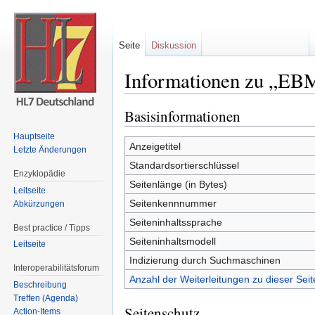
Seite
Diskussion
Informationen zu „EB
Wechseln zu:
Navigation
,
Suche
Basisinformationen
Hauptseite
Anzeigetitel
Letzte Änderungen
Standardsortierschlüssel
Enzyklopädie
Seitenlänge (in Bytes)
Leitseite
Seitenkennnummer
Abkürzungen
Seiteninhaltssprache
Best practice / Tipps
Seiteninhaltsmodell
Leitseite
Indizierung durch Suchmaschinen
Interoperabilitätsforum
Anzahl der Weiterleitungen zu dieser Seit
Beschreibung
Treffen (Agenda)
Seitenschutz
Action-Items