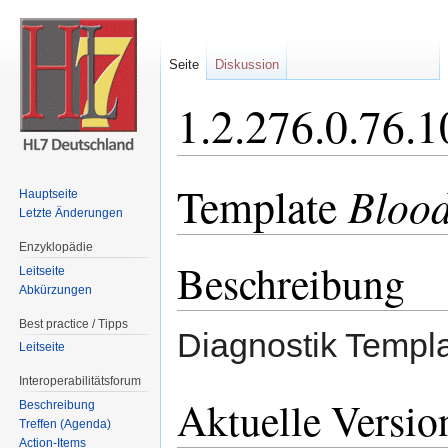
Seite
Diskussion
1.2.276.0.76.
Wechseln zu:
Navigation
,
Suche
Blood
Template
Hauptseite
Letzte Änderungen
Enzyklopädie
Beschreibung
Leitseite
Abkürzungen
Best practice / Tipps
Diagnostik Templa
Leitseite
Interoperabilitätsforum
Aktuelle Versio
Beschreibung
Treffen (Agenda)
Action-Items