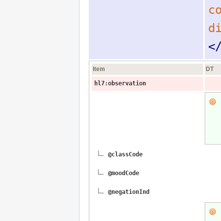
c
d
<
Item
DT
hl7:observation
@classCode
@moodCode
@negationInd