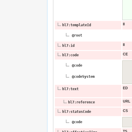
II
hl7:templateId
@root
II
hl7:id
CE
hl7:code
@code
@codeSystem
ED
hl7:text
URL
hl7:reference
CS
hl7:statusCode
@code
TS