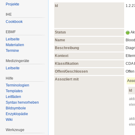
Projekte
Id
1.2.2
IHE
Cookbook
EBMF
Status
Akt
Leitseite
Name
Blood
Materialien
Beschreibung
Diagn
Termine
Kontext
Elter
Medizingeräte
Klassifikation
CDA E
Leitseite
Offen/Geschlossen
Offen
Hilfe
Assoziiert mit
Asso
Terminologien
Id
Templates
Leitfäden
akti
Syntax hervorheben
ele
Bildsymbole
Enzyklopädie
akti
Wiki
ele
Werkzeuge