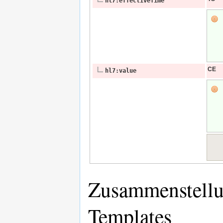
hl7:effectiveTime
CE
hl7:value
Zusammenstellun
Templates