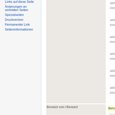
Links auf diese Seite
akti
Änderungen an
ele
verlinkten Seiten
Spezialseiten
Druckversion
akti
Permanenter Link
ele
Seiten­informationen
akti
ele
akti
ele
akti
ele
akti
ele
Benutzt von / Benutzt
Benu