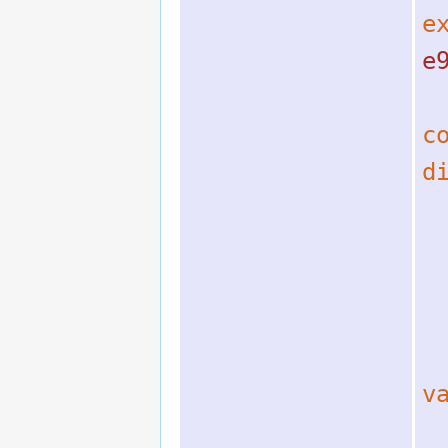
e
e
c
d
v