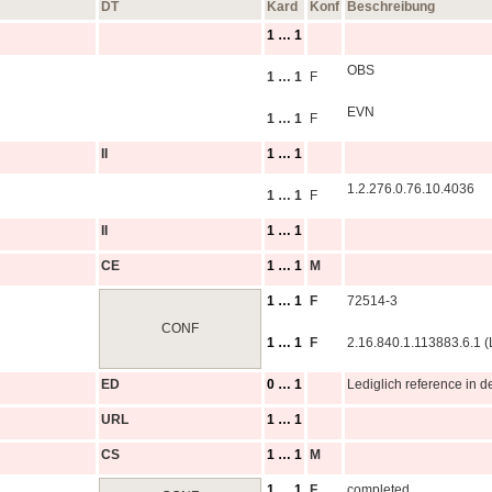
DT
Kard
Konf
Beschreibung
1 … 1
OBS
1 … 1
F
EVN
1 … 1
F
II
1 … 1
1.2.276.0.76.10.4036
1 … 1
F
II
1 … 1
CE
1 … 1
M
1 … 1
F
72514-3
CONF
1 … 1
F
2.16.840.1.113883.6.1 (
ED
0 … 1
Lediglich reference in 
URL
1 … 1
CS
1 … 1
M
1 … 1
F
completed