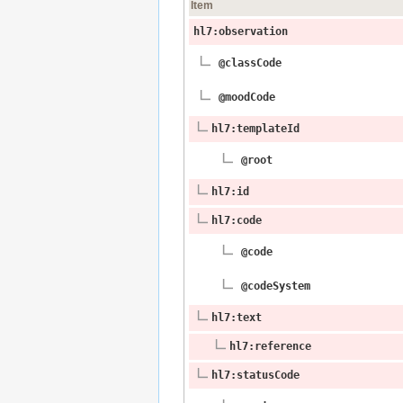
Item
hl7:observation
@classCode
@moodCode
hl7:templateId
@root
hl7:id
hl7:code
@code
@codeSystem
hl7:text
hl7:reference
hl7:statusCode