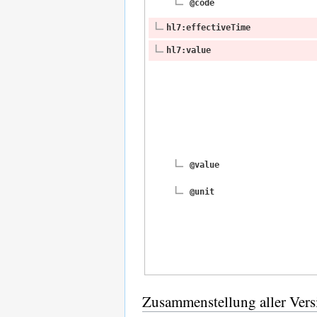
@code
hl7:effectiveTime
hl7:value
@value
@unit
Zusammenstellung aller Vers