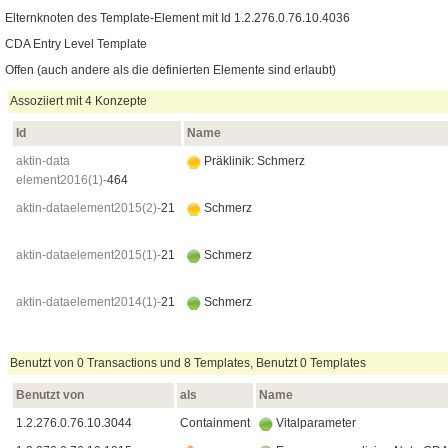
Elternknoten des Template-Element mit Id 1.2.276.0.76.10.4036
CDA Entry Level Template
Offen (auch andere als die definierten Elemente sind erlaubt)
Assoziiert mit 4 Konzepte
Id
Name
aktin-data​
Präklinik: Schmerz
element2016(1)-
464
aktin-data​element2015(2)-
21
Schmerz
aktin-data​element2015(1)-
21
Schmerz
aktin-data​element2014(1)-
21
Schmerz
Benutzt von 0 Transactions und 8 Templates, Benutzt 0 Templates
Benutzt von
als
Name
1.2.276.0.76.10.3044
Containment
Vitalparameter