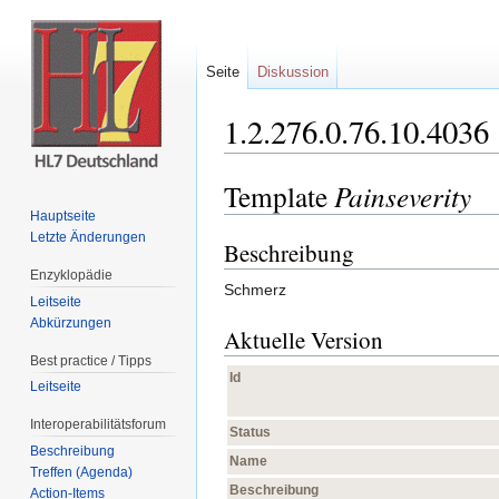
Seite
Diskussion
1.2.276.0.76.10.4036
Wechseln zu:
Navigation
,
Suche
Template
Painseverity
Hauptseite
Letzte Änderungen
Beschreibung
Enzyklopädie
Schmerz
Leitseite
Abkürzungen
Aktuelle Version
Best practice / Tipps
Id
Leitseite
Interoperabilitätsforum
Status
Beschreibung
Name
Treffen (Agenda)
Beschreibung
Action-Items