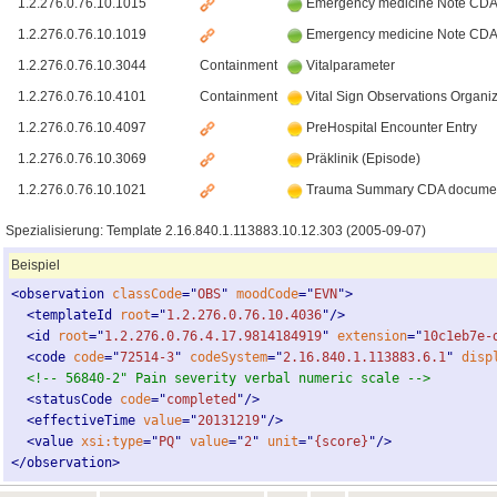
1.2.276.0.76.10.1015
Emergency medicine Note CDA 
1.2.276.0.76.10.1019
Emergency medicine Note CDA 
1.2.276.0.76.10.3044
Containment
Vitalparameter
1.2.276.0.76.10.4101
Containment
Vital Sign Observations Organi
1.2.276.0.76.10.4097
PreHospital Encounter Entry
1.2.276.0.76.10.3069
Präklinik (Episode)
1.2.276.0.76.10.1021
Trauma Summary CDA documen
Spezialisierung: Template 2.16.840.1.113883.10.12.303
(2005‑09‑07)
Beispiel
<
observation
classCode
="
OBS
"
moodCode
="
EVN
"
>
<
templateId
root
="
1.2.276.0.76.10.4036
"
/
>
<
id
root
="
1.2.276.0.76.4.17.9814184919
"
extension
="
10c1eb7e-
<
code
code
="
72514-3
"
codeSystem
="
2.16.840.1.113883.6.1
"
disp
<!-- 56840-2" Pain severity verbal numeric scale -->
<
statusCode
code
="
completed
"
/
>
<
effectiveTime
value
="
20131219
"
/
>
<
value
xsi:type
="
PQ
"
value
="
2
"
unit
="
{score}
"
/
>
</
observation
>