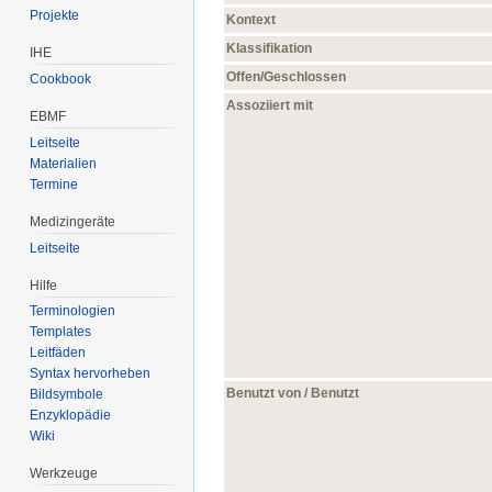
Projekte
Kontext
Klassifikation
IHE
Offen/Geschlossen
Cookbook
Assoziiert mit
EBMF
Leitseite
Materialien
Termine
Medizingeräte
Leitseite
Hilfe
Terminologien
Templates
Leitfäden
Syntax hervorheben
Benutzt von / Benutzt
Bildsymbole
Enzyklopädie
Wiki
Werkzeuge