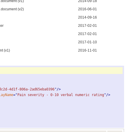
document (v1)
2014‑09‑18
document (v2)
2016‑06‑01
2014‑09‑16
zer
2017‑02‑01
2017‑02‑01
2017‑01‑10
t (v1)
2016‑11‑01
dc2d-4d1f-806a-2ad65eba0396
"
/
>
layName
="
Pain severity - 0-10 verbal numeric rating
"
/
>