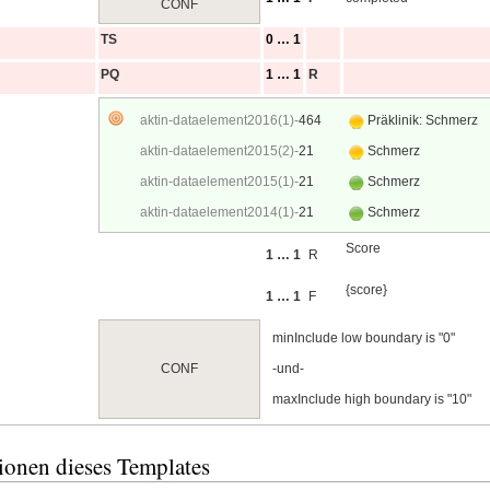
CONF
TS
0 … 1
PQ
1 … 1
R
aktin-data​element2016(1)-
464
Präklinik: Schmerz
aktin-data​element2015(2)-
21
Schmerz
aktin-data​element2015(1)-
21
Schmerz
aktin-data​element2014(1)-
21
Schmerz
Score
1 … 1
R
{score}
1 … 1
F
minInclude low boundary is "0"
CONF
-und-
maxInclude high boundary is "10"
ionen dieses Templates