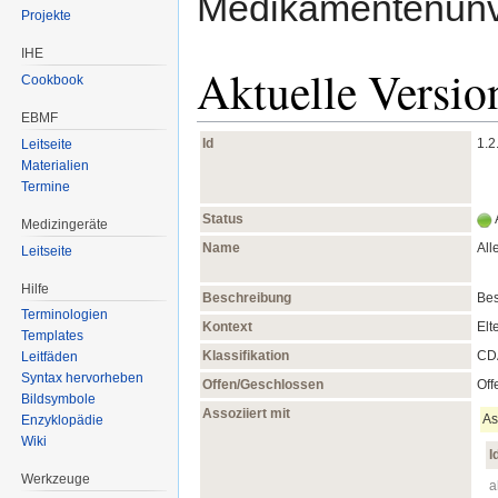
Medikamentenunve
Projekte
IHE
Aktuelle Versio
Cookbook
EBMF
Id
1.2
Leitseite
Materialien
Termine
Status
Medizingeräte
Name
All
Leitseite
Hilfe
Beschreibung
Bes
Terminologien
Kontext
Elt
Templates
Klassifikation
CDA
Leitfäden
Syntax hervorheben
Offen/Geschlossen
Off
Bildsymbole
Assoziiert mit
As
Enzyklopädie
Wiki
I
Werkzeuge
a