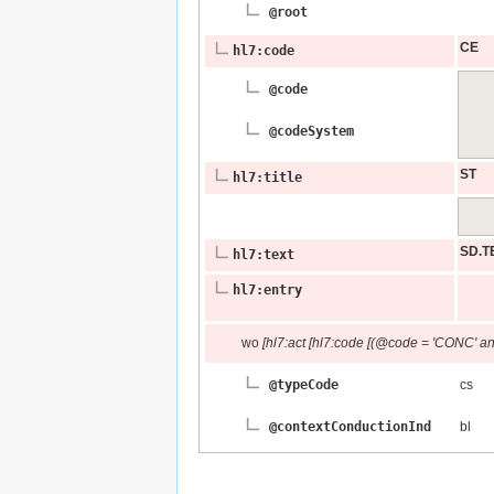
@root
CE
hl7:code
@code
@codeSystem
ST
hl7:title
SD.T
hl7:text
hl7:entry
wo
[hl7:act [hl7:code [(@code = 'CONC' a
@typeCode
cs
@context​Conduction​Ind
bl