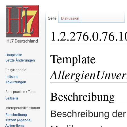
Seite
Diskussion
1.2.276.0.76.
Wechseln zu:
Navigation
,
Suche
Template
Hauptseite
Letzte Änderungen
AllergienUnvert
Enzyklopädie
Leitseite
Abkürzungen
Beschreibung
Best practice / Tipps
Leitseite
Interoperabilitätsforum
Beschreibung der 
Beschreibung
Treffen (Agenda)
Action-Items