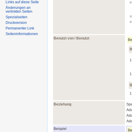
Links auf diese Seite
e
Änderungen an
verlinkten Seiten
a
Spezialseiten
e
Druckversion
Permanenter Link
Seiten­informationen
Benutzt von / Benutzt
Be
B
1
1
B
1
Beziehung
Spe
Ada
Ada
Ada
Beispiel
Be