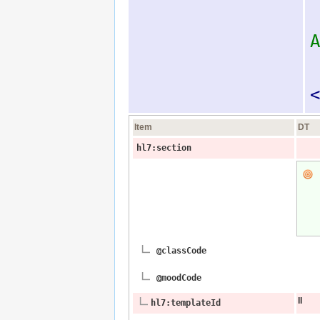
A
<
Item
DT
hl7:section
@classCode
@moodCode
II
hl7:templateId