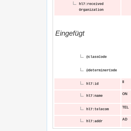
hl7:received​
Organization
Eingefügt
@classCode
@determiner​Code
II
hl7:id
ON
hl7:name
TEL
hl7:telecom
AD
hl7:addr