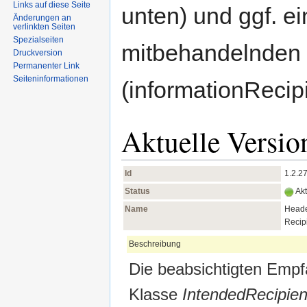
Links auf diese Seite
unten) und ggf. ei
Änderungen an
verlinkten Seiten
Spezialseiten
mitbehandelnden 
Druckversion
Permanenter Link
Seiten­informationen
(informationRecip
Aktuelle Versio
Id
1.2.2
Status
Akt
Name
Header
Recip
Beschreibung
Die beabsichtigten Emp
Klasse
IntendedRecipien