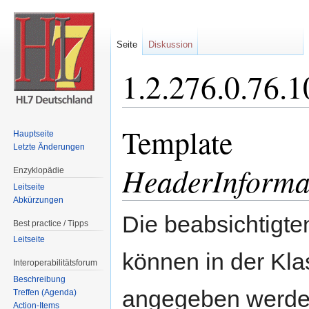
Seite
Diskussion
1.2.276.0.76.
Wechseln zu:
Navigation
,
Suche
Template
Hauptseite
Letzte Änderungen
HeaderInforma
Enzyklopädie
Leitseite
Abkürzungen
Die beabsichtigt
Best practice / Tipps
Leitseite
können in der Kla
Interoperabilitätsforum
Beschreibung
angegeben werden.
Treffen (Agenda)
Action-Items