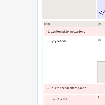
<
Item
DT
hl7:information​Recipient
cs
@typeCode
hl7:intended​Recipient
II
hl7:id