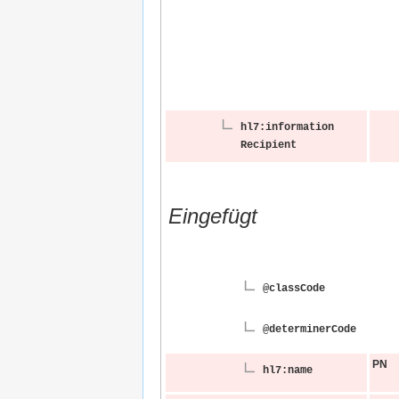
hl7:information​
Recipient
Eingefügt
@classCode
@determiner​Code
PN
hl7:name