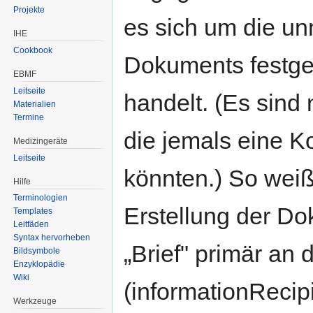
Projekte
es sich um die unm
IHE
Cookbook
Dokuments festge
EBMF
Leitseite
handelt. (Es sind
Materialien
Termine
die jemals eine 
Medizingeräte
Leitseite
könnten.) So weiß
Hilfe
Terminologien
Erstellung der D
Templates
Leitfäden
Syntax hervorheben
„Brief" primär an
Bildsymbole
Enzyklopädie
Wiki
(informationRecip
Werkzeuge