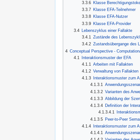
3.3.6
Klasse Berechtigungstok
3.3.7
Klasse EFA-Teilnehmer
3.3.8
Klasse EFA-Nutzer
3.3.9
Klasse EFA-Provider
3.4
Lebenszyklus einer Fallakte
3.4.1
Zustände des Lebenszyk
3.4.2
Zustandsübergange des 
4
Conceptual Perspective - Computation
4.1
Interaktionsmuster der EFA
4.1.1
Arbeiten mit Fallakten
4.1.2
Verwaltung von Fallakten
4.1.3
Interaktionsmuster zum A
4.1.3.1
Anwendungsszenario
4.1.3.2
Varianten des Anw
4.1.3.3
Abbildung der Szen
4.1.3.4
Definition der Inte
4.1.3.4.1
Interaktions
4.1.3.5
Peer-to-Peer Sema
4.1.4
Interaktionsmuster zum An
4.1.4.1
Anwendungsszenario
4.1.4.2
Varianten des Anw