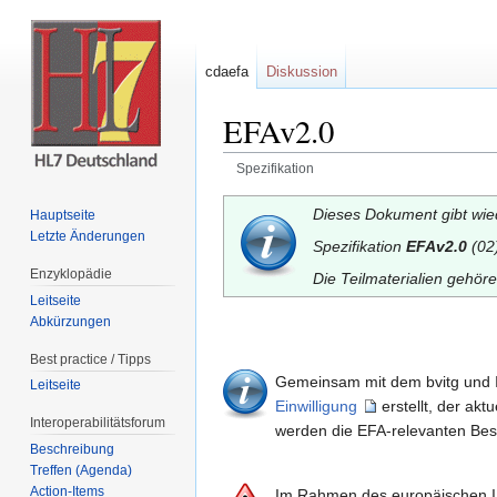
cdaefa
Diskussion
EFAv2.0
Spezifikation
Wechseln zu:
Navigation
,
Suche
Dieses Dokument gibt wie
Hauptseite
Letzte Änderungen
Spezifikation
EFAv2.0
(02)
Enzyklopädie
Die Teilmaterialien gehör
Leitseite
Abkürzungen
Best practice / Tipps
Gemeinsam mit dem bvitg und 
Leitseite
Einwilligung
erstellt, der ak
Interoperabilitätsforum
werden die EFA-relevanten Best
Beschreibung
Treffen (Agenda)
Action-Items
Im Rahmen des europäischen IHE