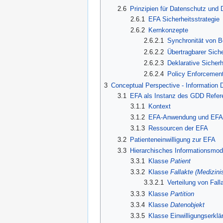
2.6
Prinzipien für Datenschutz und 
2.6.1
EFA Sicherheitsstrategie
2.6.2
Kernkonzepte
2.6.2.1
Synchronität von 
2.6.2.2
Übertragbarer Sich
2.6.2.3
Deklarative Sicherh
2.6.2.4
Policy Enforcemen
3
Conceptual Perspective - Information
3.1
EFA als Instanz des GDD Refer
3.1.1
Kontext
3.1.2
EFA-Anwendung und EFA
3.1.3
Ressourcen der EFA
3.2
Patienteneinwilligung zur EFA
3.3
Hierarchisches Informationsmod
3.3.1
Klasse
Patient
3.3.2
Klasse
Fallakte (Medizini
3.3.2.1
Verteilung von Fal
3.3.3
Klasse
Partition
3.3.4
Klasse
Datenobjekt
3.3.5
Klasse Einwilligungserklä