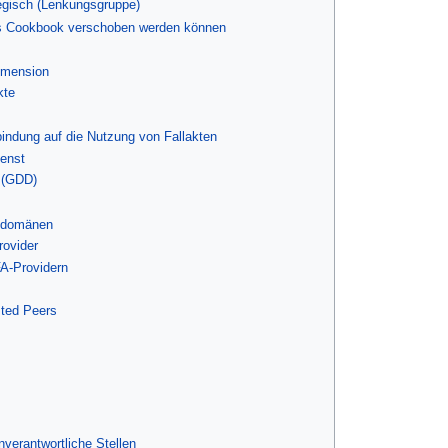
tegisch (Lenkungsgruppe)
das Cookbook verschoben werden können
Dimension
kte
ndung auf die Nutzung von Fallakten
enst
 (GDD)
gsdomänen
rovider
A-Providern
sted Peers
verantwortliche Stellen