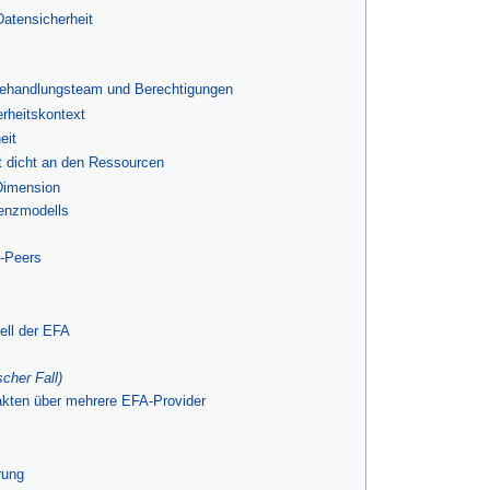
Datensicherheit
Behandlungsteam und Berechtigungen
erheitskontext
eit
t dicht an den Ressourcen
 Dimension
enzmodells
-Peers
ell der EFA
scher Fall)
lakten über mehrere EFA-Provider
rung