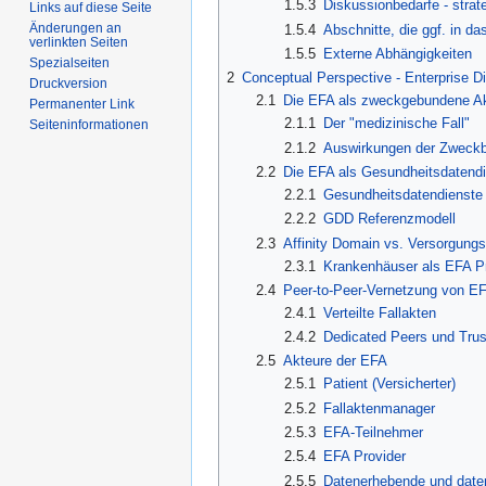
1.5.3
Diskussionbedarfe - stra
Links auf diese Seite
Änderungen an
1.5.4
Abschnitte, die ggf. in 
verlinkten Seiten
1.5.5
Externe Abhängigkeiten
Spezialseiten
2
Conceptual Perspective - Enterprise 
Druckversion
2.1
Die EFA als zweckgebundene A
Permanenter Link
2.1.1
Der "medizinische Fall"
Seiten­informationen
2.1.2
Auswirkungen der Zweckbi
2.2
Die EFA als Gesundheitsdatendi
2.2.1
Gesundheitsdatendienste
2.2.2
GDD Referenzmodell
2.3
Affinity Domain vs. Versorgun
2.3.1
Krankenhäuser als EFA P
2.4
Peer-to-Peer-Vernetzung von EF
2.4.1
Verteilte Fallakten
2.4.2
Dedicated Peers und Tru
2.5
Akteure der EFA
2.5.1
Patient (Versicherter)
2.5.2
Fallaktenmanager
2.5.3
EFA-Teilnehmer
2.5.4
EFA Provider
2.5.5
Datenerhebende und daten