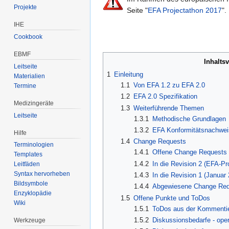
Projekte
Seite "
EFA Projectathon 2017
".
IHE
Cookbook
EBMF
Inhalts
Leitseite
1
Einleitung
Materialien
1.1
Von EFA 1.2 zu EFA 2.0
Termine
1.2
EFA 2.0 Spezifikation
Medizingeräte
1.3
Weiterführende Themen
Leitseite
1.3.1
Methodische Grundlagen
1.3.2
EFA Konformitätsnachwei
Hilfe
1.4
Change Requests
Terminologien
1.4.1
Offene Change Requests
Templates
1.4.2
In die Revision 2 (EFA-
Leitfäden
Syntax hervorheben
1.4.3
In die Revision 1 (Janu
Bildsymbole
1.4.4
Abgewiesene Change Re
Enzyklopädie
1.5
Offene Punkte und ToDos
Wiki
1.5.1
ToDos aus der Kommentie
1.5.2
Diskussionsbedarfe - oper
Werkzeuge