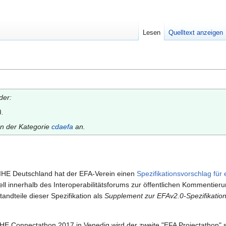
Lesen
Quelltext anzeigen
der:
.
en der Kategorie
cdaefa
an.
IHE Deutschland hat der EFA-Verein einen
Spezifikationsvorschlag für 
tuell innerhalb des Interoperabilitätsforums zur öffentlichen Komment
andteile dieser Spezifikation als
Supplement zur EFAv2.0-Spezifikatio
 Connectathon 2017 in Venedig wird der zweite "EFA Projectathon" stat