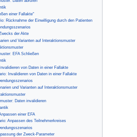
muster: Daten abrufen
ntik
eßen einer Fallakte"
o: Rücknahme der Einwilligung durch den Patienten
endungsszenarios
 Zwecks der Akte
arien und Varianten auf Interaktionsmuster
raktionsmuster
muster: EFA Schließen
ntik
nvalidieren von Daten in einer Fallakte
o: Invalidieren von Daten in einer Fallakte
wendungsszenarios
narien und Varianten auf Interaktionsmuster
eraktionsmuster
smuster: Daten invalidieren
antik
 Anpassen einer EFA
io: Anpassen des Teilnehmerkreises
wendungsszenarios
Anpassung der Zweck-Parameter