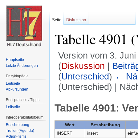
Seite
Diskussion
Tabelle 4901 
Version vom 3. Juni
Hauptseite
(
Diskussion
|
Beiträ
Letzte Änderungen
(
Unterschied
)
← Näc
Enzyklopädie
Leitseite
(Unterschied) | Näc
Abkürzungen
Wechseln zu:
Navigation
,
Suche
Best practice / Tipps
Tabelle 4901: V
Leitseite
Interoperabilitätsforum
Wert
Beschreibung
Beschreibung
Treffen (Agenda)
INSERT
insert
einfü
Action-Items