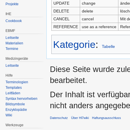
UPDATE
change
änder
Projekte
DELETE
delete
lösch
IHE
CANCEL
cancel
Mit d
Cookbook
REFERENCE
use as a reference
Refer
EBMF
Leitseite
Kategorie
:
Materialien
Tabelle
Termine
Medizingeräte
Leitseite
Diese Seite wurde zul
Hilfe
bearbeitet.
Terminologien
Templates
Der Inhalt ist verfügb
Leitfäden
Syntax hervorheben
nicht anders angegebe
Bildsymbole
Enzyklopädie
Wiki
Datenschutz
Über Hl7wiki
Haftungsausschluss
Werkzeuge