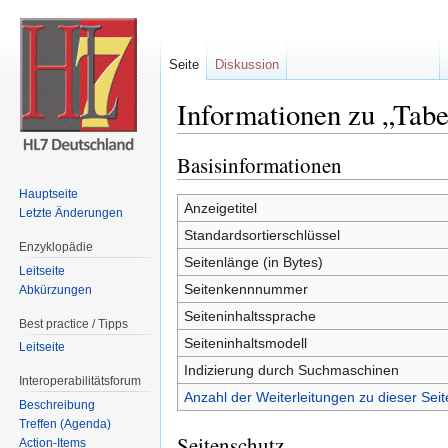
Seite
Diskussion
Informationen zu „Tabe
Wechseln zu:
Navigation
,
Suche
Basisinformationen
Hauptseite
Anzeigetitel
Letzte Änderungen
Standardsortierschlüssel
Enzyklopädie
Seitenlänge (in Bytes)
Leitseite
Seitenkennnummer
Abkürzungen
Seiteninhaltssprache
Best practice / Tipps
Seiteninhaltsmodell
Leitseite
Indizierung durch Suchmaschinen
Interoperabilitätsforum
Anzahl der Weiterleitungen zu dieser Seit
Beschreibung
Treffen (Agenda)
Seitenschutz
Action-Items