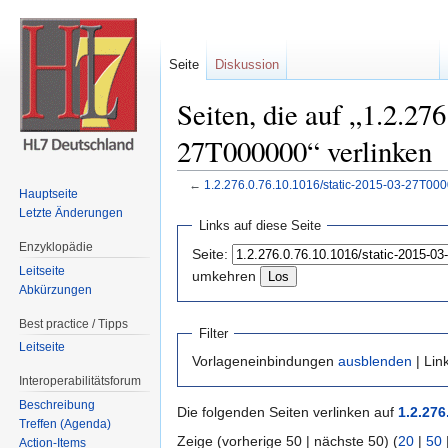
Seite
Diskussion
Seiten, die auf „1.2.27
27T000000“ verlinken
←
1.2.276.0.76.10.1016/static-2015-03-27T00
Hauptseite
Wechseln zu:
Navigation
,
Suche
Letzte Änderungen
Links auf diese Seite
Enzyklopädie
Seite:
Leitseite
umkehren
Abkürzungen
Best practice / Tipps
Filter
Leitseite
Vorlageneinbindungen
ausblenden
| Lin
Interoperabilitätsforum
Beschreibung
Die folgenden Seiten verlinken auf
1.2.276
Treffen (Agenda)
Zeige (vorherige 50 | nächste 50) (
20
|
50
Action-Items