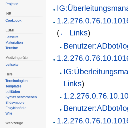
Projekte
IG:Überleitungsma
IHE
1.2.276.0.76.10.101
Cookbook
EBMF
(
← Links
)
Leitseite
Materialien
Benutzer:ADbot/lo
Termine
1.2.276.0.76.10.10
Medizingeräte
Leitseite
IG:Überleitungsm
Hilfe
Terminologien
Links
)
Templates
Leitfäden
1.2.276.0.76.10.1
Syntax hervorheben
Bildsymbole
Benutzer:ADbot/lo
Enzyklopädie
Wiki
1.2.276.0.76.10.101
Werkzeuge