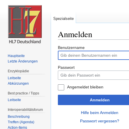
Spezialseite
Anmelden
Wechseln zu:
Navigation
,
Suche
Benutzername
Hauptseite
Letzte Änderungen
Passwort
Enzyklopädie
Leitseite
Abkürzungen
Angemeldet bleiben
Best practice / Tipps
Anmelden
Leitseite
Interoperabilitätsforum
Hilfe beim Anmelden
Beschreibung
Passwort vergessen?
Treffen (Agenda)
Action-Items