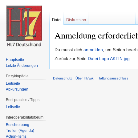
Datei
Diskussion
Anmeldung erforderlic
Wechseln zu:
Navigation
,
Suche
Du musst dich
anmelden
, um Seiten bearb
Zurück zur Seite
Datei:Logo AKTIN.jpg
.
Hauptseite
Letzte Änderungen
Enzyklopädie
Datenschutz
Über Hl7wiki
Haftungsausschluss
Leitseite
Abkürzungen
Best practice / Tipps
Leitseite
Interoperabilitätsforum
Beschreibung
Treffen (Agenda)
Action-Items