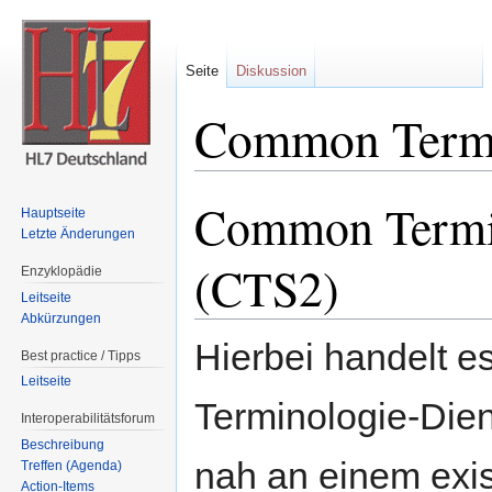
Seite
Diskussion
Common Termi
Wechseln zu:
Navigation
,
Suche
Common Termin
Hauptseite
Letzte Änderungen
(CTS2)
Enzyklopädie
Leitseite
Abkürzungen
Hierbei handelt es
Best practice / Tipps
Leitseite
Terminologie-Dien
Interoperabilitätsforum
Beschreibung
nah an einem exis
Treffen (Agenda)
Action-Items