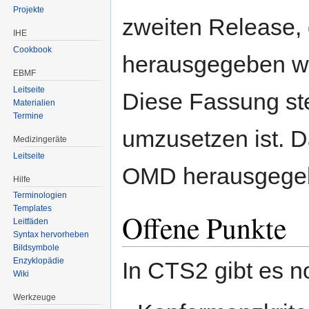
Projekte
zweiten Release, 
IHE
Cookbook
herausgegeben wu
EBMF
Leitseite
Diese Fassung ste
Materialien
Termine
umzusetzen ist. 
Medizingeräte
Leitseite
OMD herausgegebe
Hilfe
Terminologien
Templates
Offene Punkte
Leitfäden
Syntax hervorheben
Bildsymbole
Enzyklopädie
In CTS2 gibt es 
Wiki
Werkzeuge