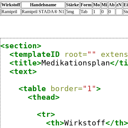
Wirkstoff
Handelsname
Stärke
Form
Mo
Mi
Ab
zN
Ei
Ramipril
Ramipril STADA® N1
5mg
Tab
1
0
0
St
<section>
<templateID
root=
""
exten
<title>
Medikationsplan
</t
<text>
<table
border=
"1"
>
<thead>
<tr>
<th>
Wirkstoff
</th