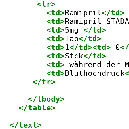
<tr>
<td>
Ramipril
</td>
<td>
Ramipril
STAD
<td>
5mg
</td>
<td>
Tab
</td>
<td>
1
</td><td>
0
<
<td>
Stck
</td>
<td>
während
der
<td>
Bluthochdruck
</tr>
</tbody>
</table>
</text>