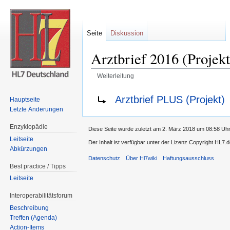
Seite
Diskussion
Arztbrief 2016 (Projekt
Weiterleitung
Wechseln zu:
Navigation
,
Suche
Weiterleitung nach:
Arztbrief PLUS (Projekt)
Hauptseite
Letzte Änderungen
Enzyklopädie
Diese Seite wurde zuletzt am 2. März 2018 um 08:58 Uhr 
Leitseite
Der Inhalt ist verfügbar unter der Lizenz Copyright HL7.
Abkürzungen
Datenschutz
Über Hl7wiki
Haftungsausschluss
Best practice / Tipps
Leitseite
Interoperabilitätsforum
Beschreibung
Treffen (Agenda)
Action-Items