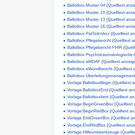
Ballotbox Muster 04
(
Quelltext anz
Ballotbox Muster 10
(
Quelltext anz
Ballotbox Muster 13
(
Quelltext anz
Ballotbox Muster 16
(
Quelltext anz
Ballotbox PatTeilnVerz
(
Quelltext a
Ballotbox Pflegebericht
(
Quelltext 
Ballotbox Pflegebericht FHIR
(
Quell
Ballotbox Psychotraumatologische A
Ballotbox eMDAF
(
Quelltext anzeig
Ballotbox eWundbericht
(
Quelltext 
Ballotbox Überleitungsmanagemen
Vorlage:BallotboxBegin
(
Quelltext 
Vorlage:BallotboxEnd
(
Quelltext an
Vorlage:BallotboxItem
(
Quelltext a
Vorlage:BeginGreenBox
(
Quelltext
Vorlage:BeginRedBox
(
Quelltext a
Vorlage:EndGreenBox
(
Quelltext a
Vorlage:EndRedBox
(
Quelltext anz
Vorlage:Hilfeundwerkzeuge
(
Quellt