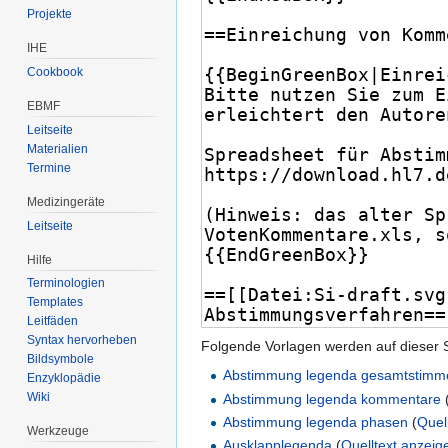
Projekte
IHE
Cookbook
EBMF
Leitseite
Materialien
Termine
Medizingeräte
Leitseite
Hilfe
Terminologien
Templates
Leitfäden
Syntax hervorheben
Folgende Vorlagen werden auf dieser 
Bildsymbole
Abstimmung legenda gesamtstimm
Enzyklopädie
Wiki
Abstimmung legenda kommentare
Abstimmung legenda phasen
(
Quel
Werkzeuge
Ausklapplegenda
(
Quelltext anzeig