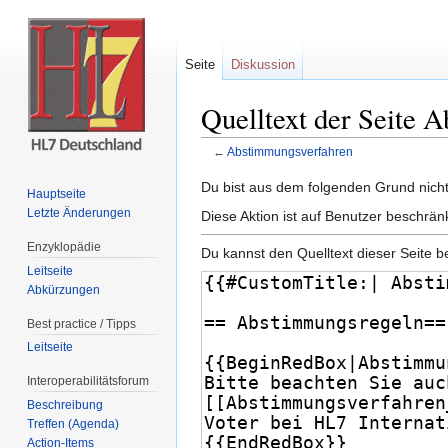
Seite
Diskussion
Quelltext der Seite 
←
Abstimmungsverfahren
Wechseln zu:
Navigation
,
Suche
Du bist aus dem folgenden Grund nicht 
Hauptseite
Letzte Änderungen
Diese Aktion ist auf Benutzer beschrän
Enzyklopädie
Du kannst den Quelltext dieser Seite b
Leitseite
Abkürzungen
Best practice / Tipps
Leitseite
Interoperabilitätsforum
Beschreibung
Treffen (Agenda)
Action-Items