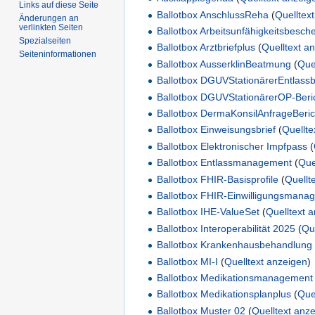
Links auf diese Seite
Ballotbox AnschlussReha
(
Quelltex
Änderungen an
verlinkten Seiten
Ballotbox Arbeitsunfähigkeitsbesch
Spezialseiten
Ballotbox Arztbriefplus
(
Quelltext a
Seiten­informationen
Ballotbox AusserklinBeatmung
(
Que
Ballotbox DGUVStationärerEntlassb
Ballotbox DGUVStationärerOP-Beri
Ballotbox DermaKonsilAnfrageBeric
Ballotbox Einweisungsbrief
(
Quellte
Ballotbox Elektronischer Impfpass
(
Ballotbox Entlassmanagement
(
Que
Ballotbox FHIR-Basisprofile
(
Quellt
Ballotbox FHIR-Einwilligungsmana
Ballotbox IHE-ValueSet
(
Quelltext 
Ballotbox Interoperabilität 2025
(
Qu
Ballotbox Krankenhausbehandlung
Ballotbox MI-I
(
Quelltext anzeigen
)
Ballotbox Medikationsmanagement
Ballotbox Medikationsplanplus
(
Que
Ballotbox Muster 02
(
Quelltext anz