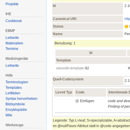
Projekte
Id
2.1
IHE
Canonical URI
htt
Cookbook
Status
EBMF
Name
Pe
Leitseite
Benutzung: 1
Materialien
Termine
Id
Medizingeräte
Template
Leitseite
ewundb-template-
92
W
Hilfe
Quell-Codesystem
2.1
Terminologien
Templates
Level/ Typ
Code
Intentionale 
Leitfäden
Syntax hervorheben
Einfügen
code and des
Bildsymbole
Finding of per
Enzyklopädie
Wiki
Legende: Typ L=leaf, S=specializable, A=abstract
Werkzeuge
im @nullFlavor Attribut statt in @code angegeben