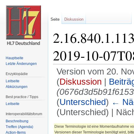
Seite
Diskussion
2.16.840.1.113
2019-10-07T0
Hauptseite
Letzte Änderungen
Version vom 20. No
Enzyklopädie
(
Diskussion
|
Beiträ
Leitseite
Abkürzungen
(0676d3d5b91f6153
Best practice / Tipps
(
Unterschied
)
← Näc
Leitseite
(Unterschied) | Näc
Interoperabilitätsforum
Wechseln zu:
Navigation
,
Suche
Beschreibung
Diese Terminologie ist eine Momentaufnahme vom
Treffen (Agenda)
Versionen dieser Terminologie benötigt wird, bitt
Action-Items