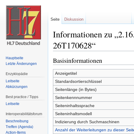
Seite
Diskussion
Informationen zu „2.16
26T170628“
Wechseln zu:
Navigation
,
Suche
Hauptseite
Basisinformationen
Letzte Änderungen
Anzeigetitel
Enzyklopädie
Leitseite
Standardsortierschlüssel
Abkürzungen
Seitenlänge (in Bytes)
Best practice / Tipps
Seitenkennnummer
Leitseite
Seiteninhaltssprache
Seiteninhaltsmodell
Interoperabilitätsforum
Beschreibung
Indizierung durch Suchmaschinen
Treffen (Agenda)
Anzahl der Weiterleitungen zu dieser Seit
Action-Items