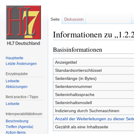
Seite
Diskussion
Informationen zu „1.2.2
Wechseln zu:
Navigation
,
Suche
Basisinformationen
Hauptseite
Anzeigetitel
Letzte Änderungen
Standardsortierschlüssel
Enzyklopädie
Seitenlänge (in Bytes)
Leitseite
Seitenkennnummer
Abkürzungen
Seiteninhaltssprache
Best practice / Tipps
Seiteninhaltsmodell
Leitseite
Indizierung durch Suchmaschinen
Interoperabilitätsforum
Anzahl der Weiterleitungen zu dieser Seit
Beschreibung
Gezählt als eine Inhaltsseite
Treffen (Agenda)
Action-Items