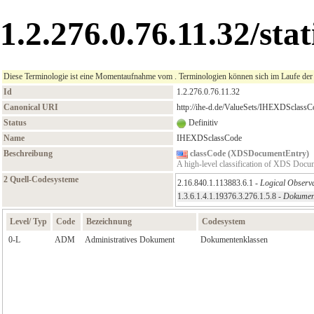
1.2.276.0.76.11.32/st
Diese Terminologie ist eine Momentaufnahme vom . Terminologien können sich im Laufe der Ze
Id
1.2.276.0.76.11.32
Canonical URI
http://ihe-d.de/ValueSets/IHEXDSclassC
Status
Definitiv
Name
IHEXDSclassCode
Beschreibung
classCode (XDSDocumentEntry)
A high-level classification of XDS Docume
2 Quell-Codesysteme
2.16.840.1.113883.6.1 -
Logical Observa
1.3.6.1.4.1.19376.3.276.1.5.8 -
Dokumen
Level/ Typ
Code
Bezeichnung
Codesystem
0‑L
ADM
Administratives Dokument
Dokumentenklassen