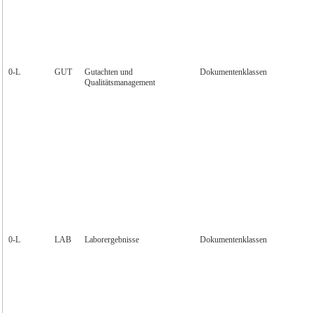
0‑L
GUT
Gutachten und
Dokumentenklassen
Qualitätsmanagement
0‑L
LAB
Laborergebnisse
Dokumentenklassen