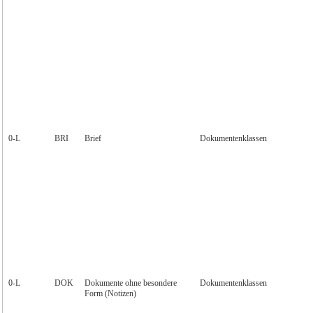
0‑L
BRI
Brief
Dokumentenklassen
0‑L
DOK
Dokumente ohne besondere
Dokumentenklassen
Form (Notizen)