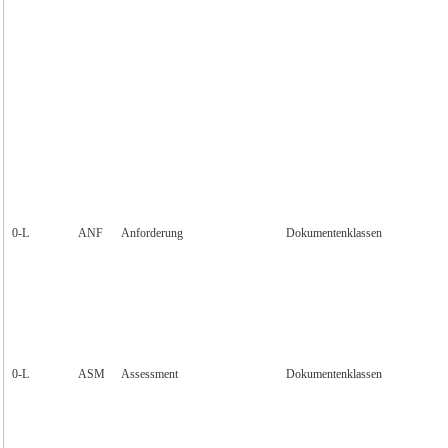
0‑L
ANF
Anforderung
Dokumentenklassen
0‑L
ASM
Assessment
Dokumentenklassen