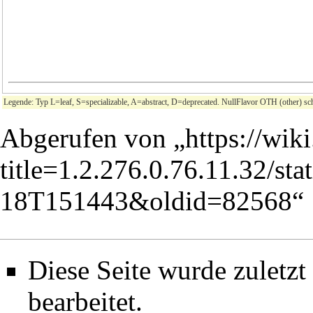
Legende: Typ L=leaf, S=specializable, A=abstract, D=deprecated. NullFlavor OTH (other) sch
Abgerufen von „
https://wik
title=1.2.276.0.76.11.32/sta
18T151443&oldid=82568
“
Diese Seite wurde zuletz
bearbeitet.