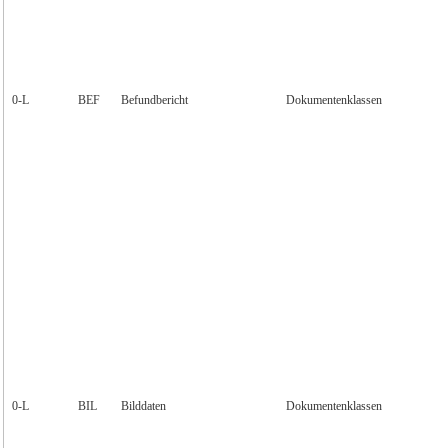
0‑L
BEF
Befundbericht
Dokumentenklassen
0‑L
BIL
Bilddaten
Dokumentenklassen