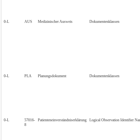
0‑L
AUS
Medizinischer Ausweis
Dokumentenklassen
0‑L
PLA
Planungsdokument
Dokumentenklassen
0‑L
57016-
Patienteneinverständniserklärung
Logical Observation Identifier N
8