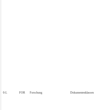
0‑L
FOR
Forschung
Dokumentenklassen